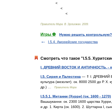
<
<
<
Правители
Мира
.
В
.
Эрлихман
.
2009
.
Игры ⚽
Нужно решить контрольную?
I.5.4. Аморейские государства
Смотреть что такое "I.5.5. Хуритск
I. ДРЕВНИЙ ВОСТОК И АНТИЧНОСТЬ. - 
I.5. Сирия и Палестина
— ⇑ I. ДРЕВНИЙ В
культура (мезолит). ок. 8000 2500 до Р. Х.
др.) …
Правители Мира
I.5.5.1. Митанни (Хурри) (ок. 1600 - 1270)
Вашшуканни. ок. 2300 1600 царства Хурри
и др. 1. Кирта (ок. 1600). 2. Шуттарна I, с