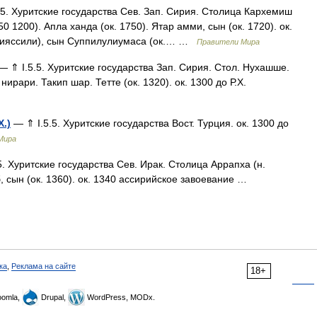
5. Хуритские государства Сев. Зап. Сирия. Столица Кархемиш
50 1200). Апла ханда (ок. 1750). Ятар амми, сын (ок. 1720). ок.
(Пияссили), сын Суппилулиумаса (ок.… …
Правители Мира
— ⇑ I.5.5. Хуритские государства Зап. Сирия. Стол. Нухашше.
нирари. Такип шар. Тетте (ок. 1320). ок. 1300 до Р.Х.
Х.)
— ⇑ I.5.5. Хуритские государства Вост. Турция. ок. 1300 до
Мира
. Хуритские государства Сев. Ирак. Столица Аррапха (н.
б, сын (ок. 1360). ок. 1340 ассирийское завоевание …
ка
,
Реклама на сайте
18+
omla,
Drupal,
WordPress, MODx.