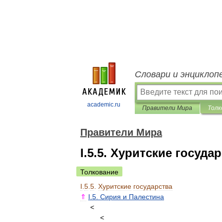
Словари и энциклоп
academic.ru
Правители Мира
Толк
Правители Мира
I.5.5. Хуритские госуда
Толкование
I
.
5
.
5
.
Хуритские
государства
⇑
I
.
5
.
Сирия
и
Палестина
<
<