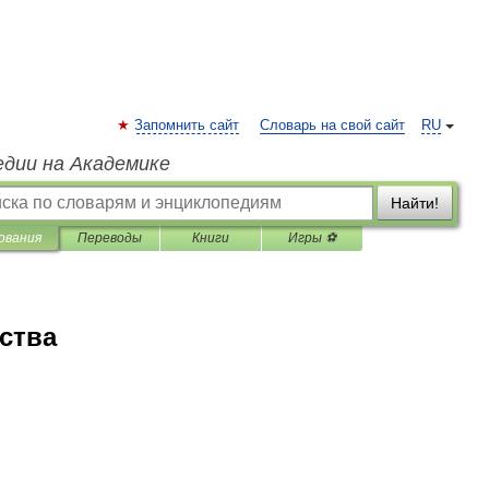
Запомнить сайт
Словарь на свой сайт
RU
едии на Академике
Найти!
ования
Переводы
Книги
Игры ⚽
рства