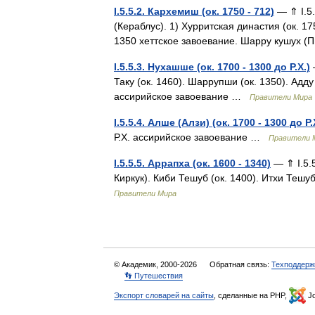
I.5.5.2. Кархемиш (ок. 1750 - 712)
— ⇑ I.5.
(Кераблус). 1) Хурритская династия (ок. 17
1350 хеттское завоевание. Шарру кушух 
I.5.5.3. Нухашше (ок. 1700 - 1300 до Р.Х.)
Таку (ок. 1460). Шаррупши (ок. 1350). Адду 
ассирийское завоевание …
Правители Мира
I.5.5.4. Алше (Алзи) (ок. 1700 - 1300 до Р.
Р.Х. ассирийское завоевание …
Правители 
I.5.5.5. Аррапха (ок. 1600 - 1340)
— ⇑ I.5.5
Киркук). Киби Тешуб (ок. 1400). Итхи Тешу
Правители Мира
© Академик, 2000-2026
Обратная связь:
Техподдерж
👣 Путешествия
Экспорт словарей на сайты
, сделанные на PHP,
Jo