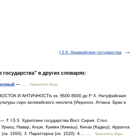
I.5.6. Арамейские государства
ие государства" в других словарях:
полный
— …
Правители Мира
ОСТОК И АНТИЧНОСТЬ ок. 9500 8000 до Р. Х. Натуфийская
 культуры сиро киликийского неолита (Иерихон, Атчана, Брак и
— ⇑ I.5.5. Хуритские государства Вост. Сирия. Стол.
, Уркиш, Навар, Алше, Кумми (Кимаш), Кинза (Кадеш), Аррапха
ын (ок. 1550). 3. Параттарна (ок. 1520). 4.… …
Правители Мира